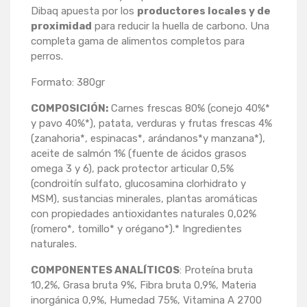
Dibaq apuesta por los
productores locales y de
proximidad
para reducir la huella de carbono. Una
completa gama de alimentos completos para
perros.
Formato: 380gr
COMPOSICIÓN:
Carnes frescas 80% (conejo 40%*
y pavo 40%*), patata, verduras y frutas frescas 4%
(zanahoria*, espinacas*, arándanos*y manzana*),
aceite de salmón 1% (fuente de ácidos grasos
omega 3 y 6), pack protector articular 0,5%
(condroitín sulfato, glucosamina clorhidrato y
MSM), sustancias minerales, plantas aromáticas
con propiedades antioxidantes naturales 0,02%
(romero*, tomillo* y orégano*).* Ingredientes
naturales.
COMPONENTES ANALÍTICOS
: Proteína bruta
10,2%, Grasa bruta 9%, Fibra bruta 0,9%, Materia
inorgánica 0,9%, Humedad 75%, Vitamina A 2700