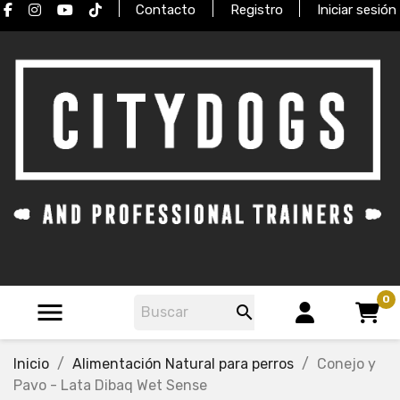
Contacto
Registro
Iniciar sesión
0


Inicio
Alimentación Natural para perros
Conejo y
Pavo - Lata Dibaq Wet Sense