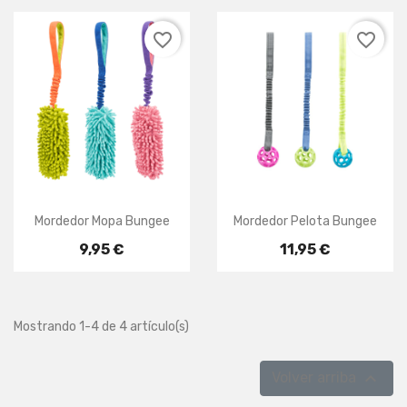
favorite_border
favorite_border
Mordedor Mopa Bungee
Mordedor Pelota Bungee
9,95 €
11,95 €
Mostrando 1-4 de 4 artículo(s)

Volver arriba